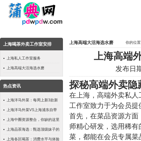
上海高端大活海选水磨
你的位置
上海喝茶外卖工作室安排
上海高端
上海私人工作室服务
发布日期：
上海高端大活海选水磨
探秘高端外卖隐
热点资讯
在上海，高端外卖私人
上海洋马外菜：每周上新3款新
工作室致力于为会员提
茶
上海洋马外菜VS上海浦东自带
首先，在菜品资源方面
工作室：异国风味与本地化体验
上海中圈资源整合，你缺的这里
师精心研发，选用稀有
如何选？
都有
上海品茶海选：甄选顶级妹子的
菜，都能在会员专属菜
盛宴
上海各区喝茶：消费水平与体验