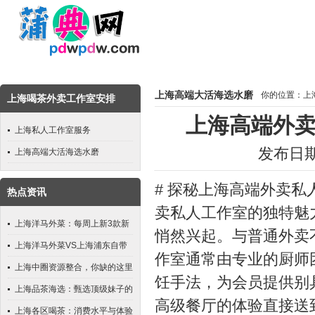
上海高端大活海选水磨
你的位置：
上
上海喝茶外卖工作室安排
上海高端外卖
上海私人工作室服务
发布日期：
上海高端大活海选水磨
# 探秘上海高端外卖私
热点资讯
卖私人工作室的独特魅
上海洋马外菜：每周上新3款新
悄然兴起。与普通外卖
茶
上海洋马外菜VS上海浦东自带
作室通常由专业的厨师
工作室：异国风味与本地化体验
上海中圈资源整合，你缺的这里
饪手法，为会员提供别
如何选？
都有
上海品茶海选：甄选顶级妹子的
高级餐厅的体验直接送到
盛宴
上海各区喝茶：消费水平与体验